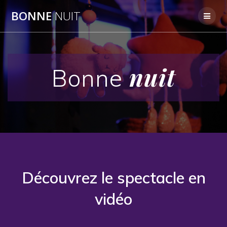
Passer
BONNE
NUIT
au
contenu
nuit
Bonne
Découvrez le spectacle en
vidéo