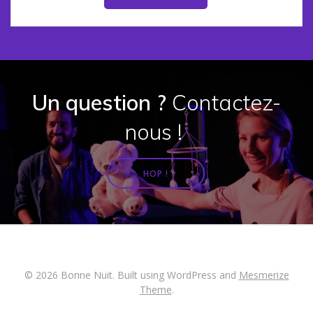
Un question ?
Contactez-
nous !
HOP !
© 2026 Bonne Nuit. Built using WordPress and
Mesmerize
Theme
.